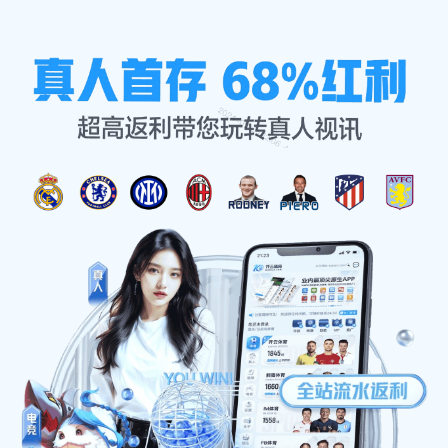
解读xingkong.com
首页
解读xingkong.com