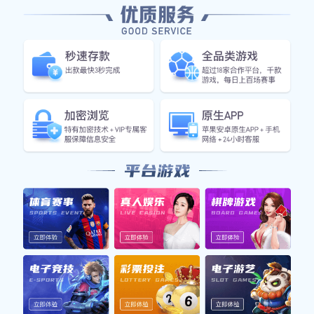
详细阐述。通过这些分析，我们能够更全面地领略到赛场上
的激情以及篮球明星们独特的人格魅力。
1、语录所传达的情感
在比赛中，球员们面临着巨大的压力和挑战，他们常常需要
通过语言来释放自己的情绪。在这一过程中，一些经典的脏
话便应运而生。这些语言不仅是对对手的挑衅，更是自我激
励的一种方式。例如，当某位球员在关键时刻投中三分球，
他可能会伴随着几句粗鲁的话语来庆祝胜利，这实际上是一
种对于自己实力的肯定。
此外，脏话也可以展现出球员在比赛中的愤怒和不满。当裁
判做出不利于自己的判罚时，许多球员会立刻表达自己的不
满，而这些直言不讳的话语往往让观众和媒体印象深刻。这
种真诚甚至有时候显得过于激烈，但却真实地反映了他们当
下的心境。
因此，篮球明星们使用脏话不仅仅是为了宣泄情绪，更是为